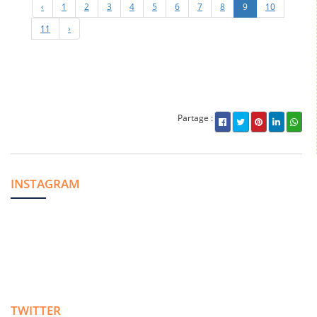
‹
1
2
3
4
5
6
7
8
9
10
11
›
Partage :
INSTAGRAM
TWITTER