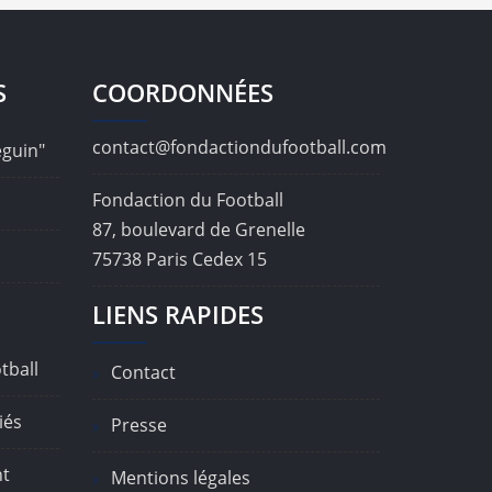
S
COORDONNÉES
contact@fondactiondufootball.com
éguin"
Fondaction du Football
87, boulevard de Grenelle
75738 Paris Cedex 15
LIENS RAPIDES
tball
Contact
iés
Presse
nt
Mentions légales