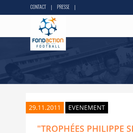
CONTACT
PRESSE
|
|
29.11.2011
EVENEMENT
"TROPHÉES PHILIPPE 