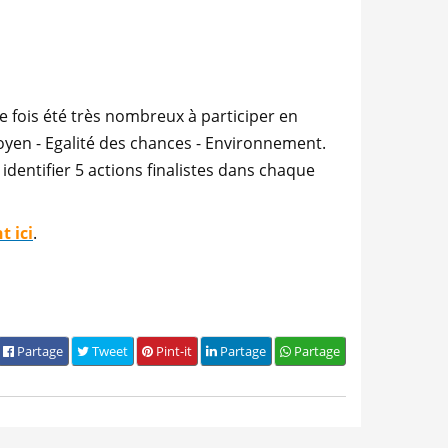
e fois été très nombreux à participer en
toyen - Egalité des chances - Environnement.
identifier 5 actions finalistes dans chaque
t ici
.
Partage
Tweet
Pint-it
Partage
Partage