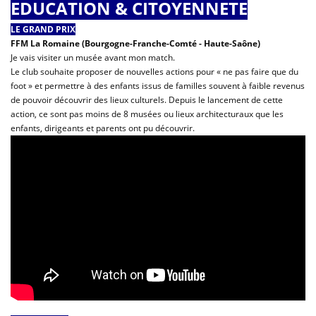
EDUCATION & CITOYENNETE
LE GRAND PRIX
FFM La Romaine (Bourgogne-Franche-Comté - Haute-Saône)
Je vais visiter un musée avant mon match.
Le club souhaite proposer de nouvelles actions pour « ne pas faire que du
foot » et permettre à des enfants issus de familles souvent à faible revenus
de pouvoir découvrir des lieux culturels. Depuis le lancement de cette
action, ce sont pas moins de 8 musées ou lieux architecturaux que les
enfants, dirigeants et parents ont pu découvrir.