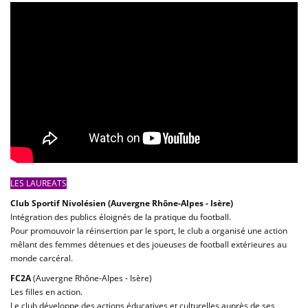
LES LAUREATS
Club Sportif Nivolésien (Auvergne Rhône-Alpes - Isère)
Intégration des publics éloignés de la pratique du football.
Pour promouvoir la réinsertion par le sport, le club a organisé une action
mêlant des femmes détenues et des joueuses de football extérieures au
monde carcéral.
FC2A
(Auvergne Rhône-Alpes - Isère)
Les filles en action.
Le club développe des actions éducatives et culturelles auprès de ses