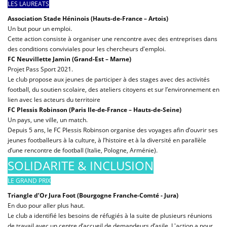
LES LAUREATS
Association Stade Héninois (Hauts-de-France – Artois)
Un but pour un emploi.
Cette action consiste à organiser une rencontre avec des entreprises dans
des conditions conviviales pour les chercheurs d'emploi.
FC Neuvillette Jamin (Grand-Est – Marne)
Projet Pass Sport 2021.
Le club propose aux jeunes de participer à des stages avec des activités
football, du soutien scolaire, des ateliers citoyens et sur l’environnement en
lien avec les acteurs du territoire
FC Plessis Robinson (Paris Ile-de-France – Hauts-de-Seine)
Un pays, une ville, un match.
Depuis 5 ans, le FC Plessis Robinson organise des voyages afin d’ouvrir ses
jeunes footballeurs à la culture, à l’histoire et à la diversité en parallèle
d’une rencontre de football (Italie, Pologne, Arménie).
SOLIDARITE & INCLUSION
LE GRAND PRIX
Triangle d’Or Jura Foot (Bourgogne Franche-Comté - Jura)
En duo pour aller plus haut.
Le club a identifié les besoins de réfugiés à la suite de plusieurs réunions
de travail avec un centre d’accueil de demandeurs d’asile. L'action a pour