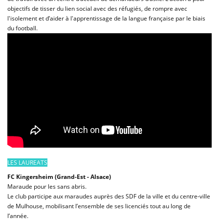
objectifs de tisser du lien social avec des réfugiés, de rompre avec
l'isolement et d’aider à l'apprentissage de la langue française par le biais
du football.
LES LAUREATS
FC Kingersheim (Grand-Est - Alsace)
Maraude pour les sans abris.
Le club participe aux maraudes auprès des SDF de la ville et du centre-ville
de Mulhouse, mobilisant l’ensemble de ses licenciés tout au long de
l’année.