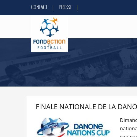
CONTACT
PRESSE
|
|
FINALE NATIONALE DE LA DANON
Dimanch
nationa
son par