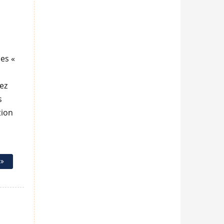
es «
ez
s
tion
e