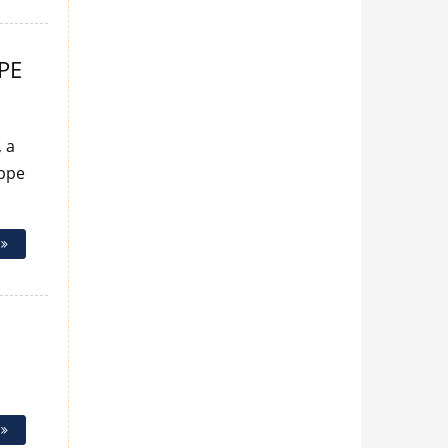
PE
, a
ippe
e
e