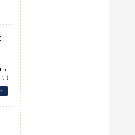
S
fruit
...)
e