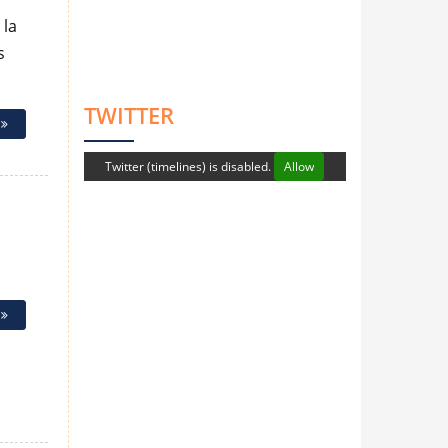
 la
s
TWITTER
e
Twitter (timelines) is disabled.
Allow
e