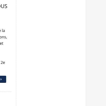
OUS
e la
ons,
et
 2e
e