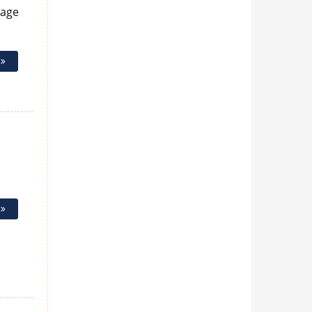
mage
e
e