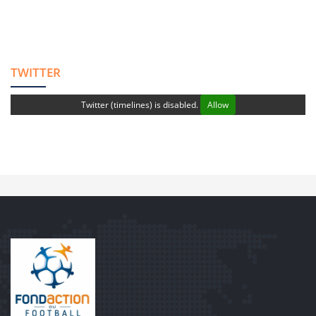
TWITTER
Twitter (timelines) is disabled.
Allow