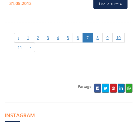
31.05.2013
Lire la suite
‹
1
2
3
4
5
6
7
8
9
10
11
›
Partage :
INSTAGRAM