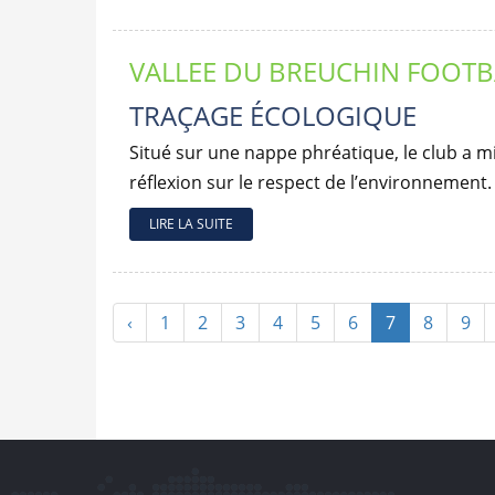
VALLEE DU BREUCHIN FOOTB
TRAÇAGE ÉCOLOGIQUE
Situé sur une nappe phréatique, le club a m
réflexion sur le respect de l’environnement.
LIRE LA SUITE
‹
1
2
3
4
5
6
7
8
9