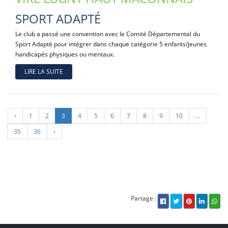
SPORT ADAPTÉ
Le club a passé une convention avec le Comité Départemental du
Sport Adapté pour intégrer dans chaque catégorie 5 enfants/jeunes
handicapés physiques ou mentaux.
LIRE LA SUITE
‹
1
2
3
4
5
6
7
8
9
10
...
35
36
›
Partage :