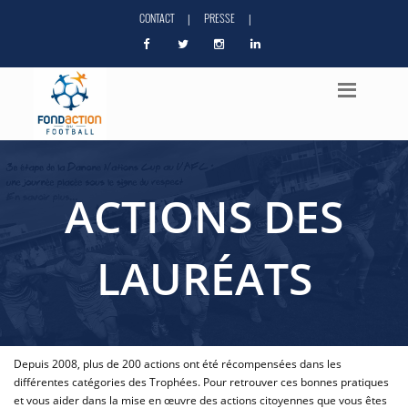
CONTACT
PRESSE
|
|
ACTIONS DES
LAURÉATS
Depuis 2008, plus de 200 actions ont été récompensées dans les
différentes catégories des Trophées. Pour retrouver ces bonnes pratiques
et vous aider dans la mise en œuvre des actions citoyennes que vous êtes