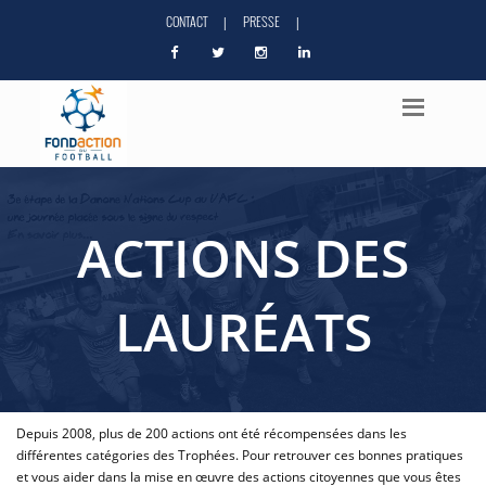
CONTACT
PRESSE
|
|
ACTIONS DES
LAURÉATS
Depuis 2008, plus de 200 actions ont été récompensées dans les
différentes catégories des Trophées. Pour retrouver ces bonnes pratiques
et vous aider dans la mise en œuvre des actions citoyennes que vous êtes