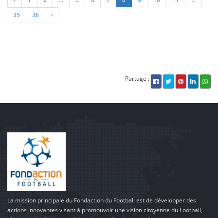
35
36
›
Partage :
La mission principale du Fondaction du Football est de développer des
actions innovantes visant à promouvoir une vision citoyenne du Football,