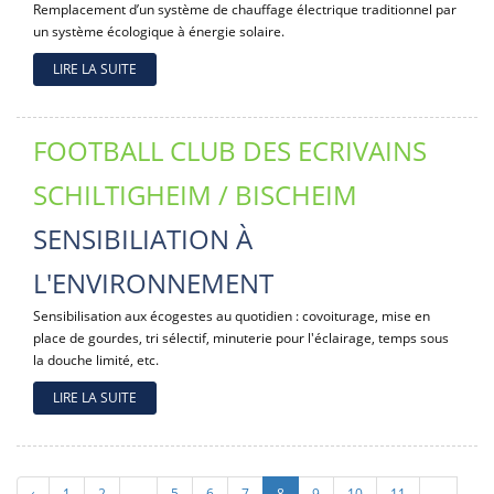
Remplacement d’un système de chauffage électrique traditionnel par
un système écologique à énergie solaire.
LIRE LA SUITE
FOOTBALL CLUB DES ECRIVAINS
SCHILTIGHEIM / BISCHEIM
SENSIBILIATION À
L'ENVIRONNEMENT
Sensibilisation aux écogestes au quotidien : covoiturage, mise en
place de gourdes, tri sélectif, minuterie pour l'éclairage, temps sous
la douche limité, etc.
LIRE LA SUITE
‹
1
2
...
5
6
7
8
9
10
11
...