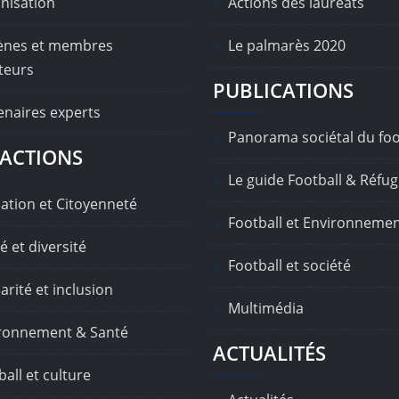
nisation
Actions des lauréats
nes et membres
Le palmarès 2020
teurs
PUBLICATIONS
enaires experts
Panorama sociétal du foo
ACTIONS
Le guide Football & Réfug
ation et Citoyenneté
Football et Environneme
é et diversité
Football et société
arité et inclusion
Multimédia
ronnement & Santé
ACTUALITÉS
all et culture