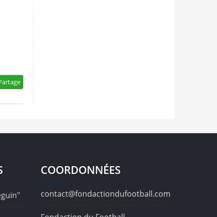
artage
S
COORDONNÉES
contact@fondactiondufootball.com
éguin"