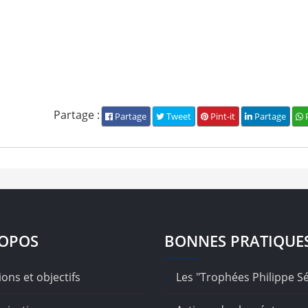
Partage :
Partage
Tweet
Pint-it
Partage
P
ROPOS
BONNES PRATIQUE
ons et objectifs
Les "Trophées Philippe S