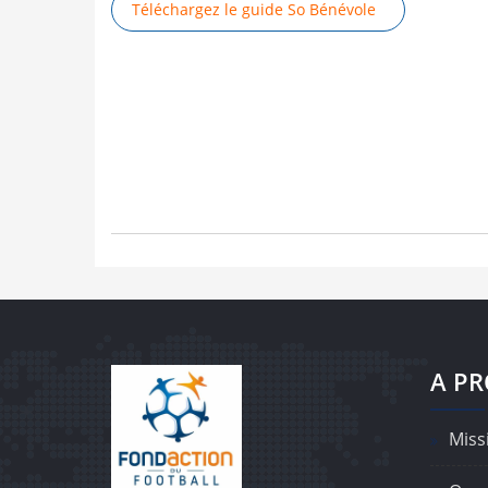
Téléchargez le guide So Bénévole
A P
Missi