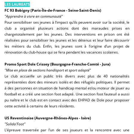
LES LAUREATS
FC 93 Bobigny (Paris-Île-de-France - Seine-Saint-Denis)
"Apprendre à vivre en communauté"
Pour sensibiliser ses jeunes à l’impact qu’ils peuvent avoir sur la société, le
club a organisé plusieurs actions dont des maraudes prises en
chargetotalement par les jeunes. Des interventions en prison ont été
réalisées pour sensibiliser les jeunes et les détenus et leur faire découvrir
les métiers du club. Enfin, les jeunes sont à l’origine d’un projet de
rénovation du club-house qui se fera pendant les vacances scolaires.
Promo Sport Dole Crissey (Bourgogne-Franche-Comté - Jura)
"Mise en place de sections handisport et sport adapté"
Le club accueille un public très divers avec plus de 40 nationalités
représentées dont des mineurs isolés et des réfugiés politiques. Il permet
à des personnes en situation de handicap mental et/ou moteur de jouer au
football et a créé une section foot adapté. Une section foot fauteuil a aussi
pu naître et le club est en contact avec des EHPAD de Dole pour proposer
cette activité à certains de leurs résidents.
US Reventinoise
(Auvergne-Rhônes-Alpes - Isère)
"Solida'Foot"
L’épreuve traversée par l’un de ses joueurs et la rencontre avec une