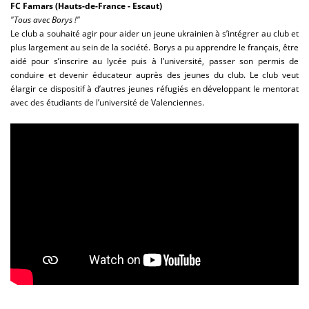
FC Famars (Hauts-de-France - Escaut)
"Tous avec Borys !"
Le club a souhaité agir pour aider un jeune ukrainien à s’intégrer au club et
plus largement au sein de la société. Borys a pu apprendre le français, être
aidé pour s’inscrire au lycée puis à l’université, passer son permis de
conduire et devenir éducateur auprès des jeunes du club. Le club veut
élargir ce dispositif à d’autres jeunes réfugiés en développant le mentorat
avec des étudiants de l’université de Valenciennes.