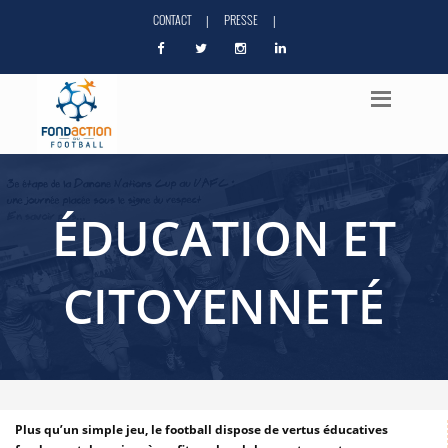
CONTACT
PRESSE
|
|
ÉDUCATION ET
CITOYENNETÉ
Plus qu’un simple jeu, le football dispose de vertus éducatives