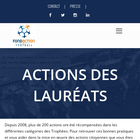
CONTACT
PRESSE
|
|
ACTIONS DES
LAURÉATS
Depuis 2008, plus de 200 actions ont été récompensées dans les
différentes catégories des Trophées. Pour retrouver ces bonnes pratiques
et vous aider dans la mise en œuvre des actions citoyennes que vous êtes