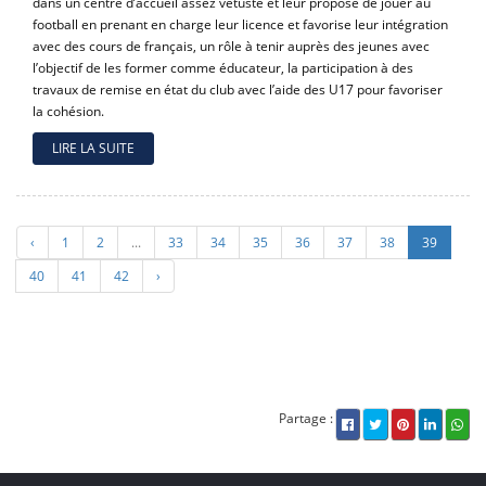
dans un centre d’accueil assez vétuste et leur propose de jouer au
football en prenant en charge leur licence et favorise leur intégration
avec des cours de français, un rôle à tenir auprès des jeunes avec
l’objectif de les former comme éducateur, la participation à des
travaux de remise en état du club avec l’aide des U17 pour favoriser
la cohésion.
LIRE LA SUITE
‹
1
2
...
33
34
35
36
37
38
39
40
41
42
›
Partage :