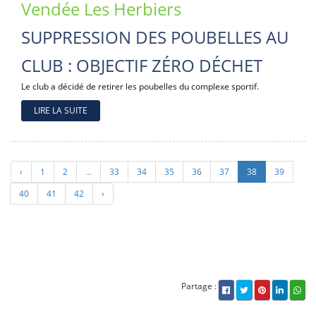
Vendée Les Herbiers
SUPPRESSION DES POUBELLES AU
CLUB : OBJECTIF ZÉRO DÉCHET
Le club a décidé de retirer les poubelles du complexe sportif.
LIRE LA SUITE
‹
1
2
...
33
34
35
36
37
38
39
40
41
42
›
Partage :