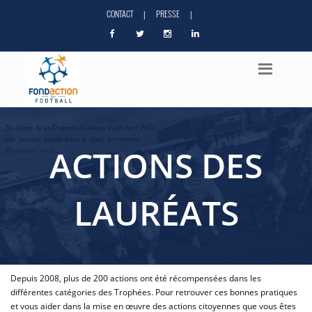
CONTACT
PRESSE
|
|
ACTIONS DES
LAURÉATS
Depuis 2008, plus de 200 actions ont été récompensées dans les
différentes catégories des Trophées. Pour retrouver ces bonnes pratiques
et vous aider dans la mise en œuvre des actions citoyennes que vous êtes