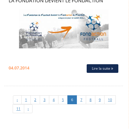
LA FONDATION DEVIENT LE FONDACTION
04.07.2014
Lire la suite
‹
1
2
3
4
5
6
7
8
9
10
11
›