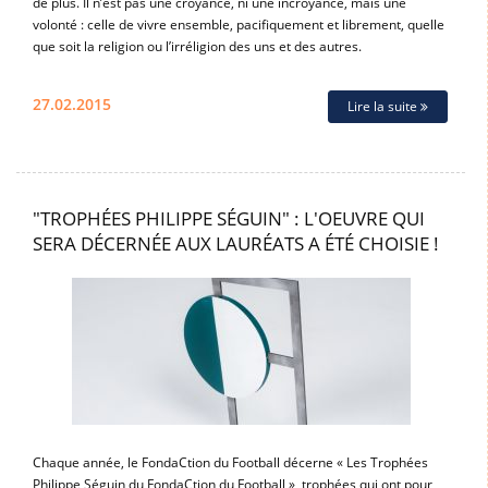
de plus. Il n’est pas une croyance, ni une incroyance, mais une
volonté : celle de vivre ensemble, pacifiquement et librement, quelle
que soit la religion ou l’irréligion des uns et des autres.
27.02.2015
Lire la suite
"TROPHÉES PHILIPPE SÉGUIN" : L'OEUVRE QUI
SERA DÉCERNÉE AUX LAURÉATS A ÉTÉ CHOISIE !
Chaque année, le FondaCtion du Football décerne « Les Trophées
Philippe Séguin du FondaCtion du Football », trophées qui ont pour