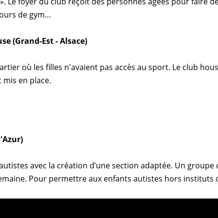
 ». Le foyer du club reçoit des personnes âgées pour faire d
 cours de gym…
se (Grand-Est - Alsace)
tier où les filles n'avaient pas accès au sport. Le club hou
t mis en place.
'Azur)
 autistes avec la création d’une section adaptée. Un groupe 
semaine. Pour permettre aux enfants autistes hors instituts d