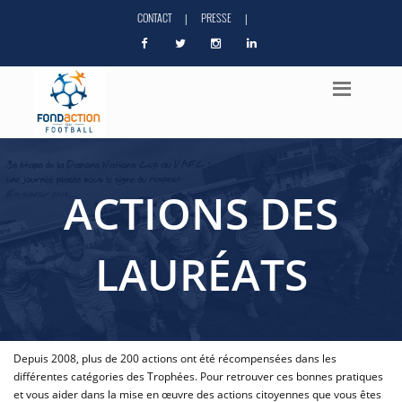
CONTACT
PRESSE
|
|
ACTIONS DES
LAURÉATS
Depuis 2008, plus de 200 actions ont été récompensées dans les
différentes catégories des Trophées. Pour retrouver ces bonnes pratiques
et vous aider dans la mise en œuvre des actions citoyennes que vous êtes