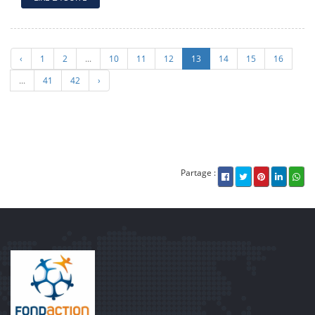
‹
1
2
...
10
11
12
13
14
15
16
...
41
42
›
Partage :