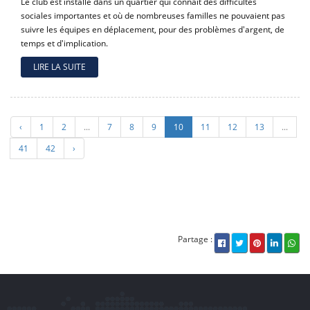
Le club est installé dans un quartier qui connaît des difficultés
sociales importantes et où de nombreuses familles ne pouvaient pas
suivre les équipes en déplacement, pour des problèmes d'argent, de
temps et d'implication.
LIRE LA SUITE
‹
1
2
...
7
8
9
10
11
12
13
...
41
42
›
Partage :