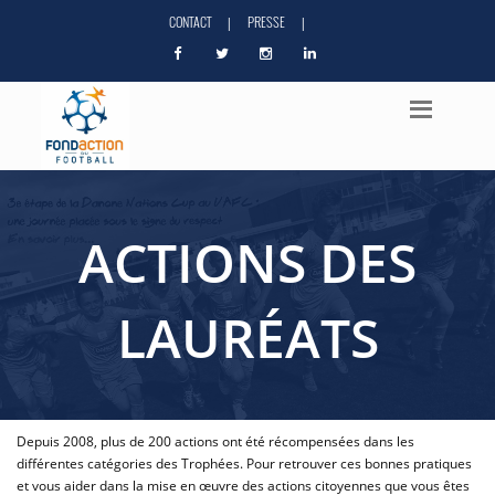
CONTACT
PRESSE
|
|
ACTIONS DES
LAURÉATS
Depuis 2008, plus de 200 actions ont été récompensées dans les
différentes catégories des Trophées. Pour retrouver ces bonnes pratiques
et vous aider dans la mise en œuvre des actions citoyennes que vous êtes