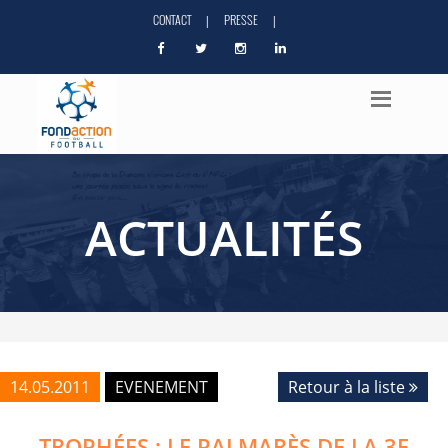
CONTACT
PRESSE
|
|
ACTUALITÉS
14.05.2011
EVENEMENT
Retour à la liste
TROPHÉES : LE PALMARÈS DE LA 3E