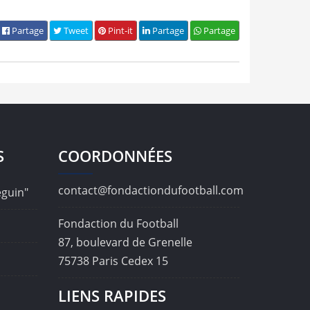
Partage
Tweet
Pint-it
Partage
Partage
S
COORDONNÉES
contact@fondactiondufootball.com
éguin"
Fondaction du Football
87, boulevard de Grenelle
75738 Paris Cedex 15
LIENS RAPIDES