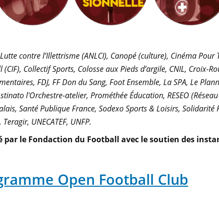
tte contre l’Illettrisme (ANLCI), Canopé (culture), Cinéma Pour
l (CIF), Collectif Sports, Colosse aux Pieds d’argile, CNIL, Croi
entaires, FDJ, FF Don du Sang, Foot Ensemble, La SPA, Le Planni
tinato l'Orchestre-atelier, Prométhée Éducation, RESEO (Réseau E
ais, Santé Publique France, Sodexo Sports & Loisirs, Solidarit
), Teragir, UNECATEF, UNFP.
 par le Fondaction du Football avec le soutien des insta
rogramme Open Football Club