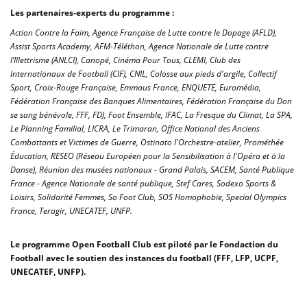
Les partenaires-experts du programme :
Action Contre la Faim, Agence Française de Lutte contre le Dopage (AFLD),
Assist Sports Academy, AFM-Téléthon, Agence Nationale de Lutte contre
l’Illettrisme (ANLCI), Canopé, Cinéma Pour Tous, CLEMI, Club des
Internationaux de Football (CIF), CNIL, Colosse aux pieds d'argile, Collectif
Sport, Croix-Rouge Française, Emmaus France, ENQUETE, Euromédia,
Fédération Française des Banques Alimentaires, Fédération Française du Don
se sang bénévole, FFF, FDJ, Foot Ensemble, IFAC, La Fresque du Climat, La SPA,
Le Planning Familial, LICRA, Le Trimaran, Office National des Anciens
Combattants et Victimes de Guerre, Ostinato l'Orchestre-atelier, Prométhée
Éducation, RESEO (Réseau Européen pour la Sensibilisation à l'Opéra et à la
Danse), Réunion des musées nationaux - Grand Palais, SACEM, Santé Publique
France - Agence Nationale de santé publique, Stef Cares, Sodexo Sports &
Loisirs, Solidarité Femmes, So Foot Club, SOS Homophobie, Special Olympics
France, Teragir, UNECATEF, UNFP.
Le programme Open Football Club est piloté par le Fondaction du
Football avec le soutien des instances du football (FFF, LFP, UCPF,
UNECATEF, UNFP).