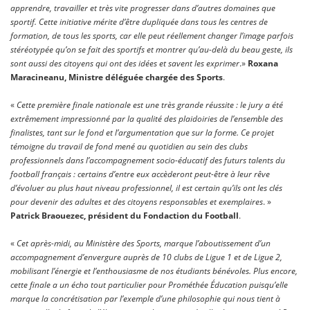
apprendre, travailler et très vite progresser dans d’autres domaines que
sportif. Cette initiative mérite d’être dupliquée dans tous les centres de
formation, de tous les sports, car elle peut réellement changer l’image parfois
stéréotypée qu’on se fait des sportifs et montrer qu’au-delà du beau geste, ils
sont aussi des citoyens qui ont des idées et savent les exprimer
.»
Roxana
Maracineanu, Ministre déléguée chargée des Sports
.
«
Cette première finale nationale est une très grande réussite : le jury a été
extrêmement impressionné par la qualité des plaidoiries de l’ensemble des
finalistes, tant sur le fond et l’argumentation que sur la forme. Ce projet
témoigne du travail de fond mené au quotidien au sein des clubs
professionnels dans l’accompagnement socio-éducatif des futurs talents du
football français : certains d’entre eux accèderont peut-être à leur rêve
d’évoluer au plus haut niveau professionnel, il est certain qu’ils ont les clés
pour devenir des adultes et des citoyens responsables et exemplaires
. »
Patrick Braouezec, président du Fondaction du Football
.
«
Cet après-midi, au Ministère des Sports, marque l’aboutissement d’un
accompagnement d’envergure auprès de 10 clubs de Ligue 1 et de Ligue 2,
mobilisant l’énergie et l’enthousiasme de nos étudiants bénévoles. Plus encore,
cette finale a un écho tout particulier pour Prométhée Éducation puisqu’elle
marque la concrétisation par l’exemple d’une philosophie qui nous tient à