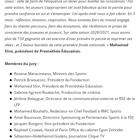
coeur : celle de faire de l’éloquence un levier pour éveiller les consciences ! Par
cette action, les joueurs s’approprient cet outil fabuleux qu’est la parole pour
prendre confiance en soi et s’émanciper. Cet après-midi nous a fait vibrer. En 3
mots : réflexion, émotion, respiration. Nous sommes fiers du travail engagé,
fiers du chemin parcouru, fiers des évolutions, des révélations et prises de
conscience des joueuses et joueurs. Sur cette saison 2020/2021, nous avons
plus de 150 gagnants de cet exercice d’oser prendre la parole et exprimer ses
idées ; et 3 beaux lauréats de cette première finale nationale.
»
Mohamed
Slim, président de Prométhée Éducation.
Membres du jury :
Roxana Maracineanu, Ministre des Sports
Patrick Braouezec, Président du Fondaction
Mohamed Slim, Président de Prométhée Education
Sabrina Agresti-Roubache, Productrice de cinéma
Jérôme Belaygue, Directeur de la communication externe et RSE de la
LFP
Mohamed Bouhafsi, Redacteur en Chef Football à RMC Sports
Amel Bouzoura, Directrice Sponsoring et Partenariats Sports à la FDJ
Jacques Bungert, Vice-président du Fondaction
Raphaël Czuwak, Head of Paris Office du cabinet Egon Zehnder
Sébastien-Abdelhamid Godelu, Journaliste Clique TV