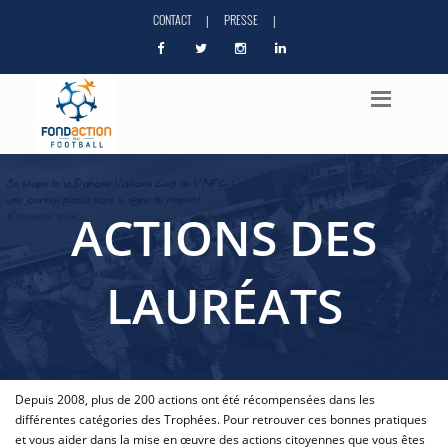
CONTACT
PRESSE
|
|
ACTIONS DES
LAURÉATS
Depuis 2008, plus de 200 actions ont été récompensées dans les
différentes catégories des Trophées. Pour retrouver ces bonnes pratiques
et vous aider dans la mise en œuvre des actions citoyennes que vous êtes