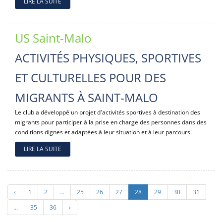
LIRE LA SUITE
US Saint-Malo
ACTIVITÉS PHYSIQUES, SPORTIVES
ET CULTURELLES POUR DES
MIGRANTS À SAINT-MALO
Le club a développé un projet d'activités sportives à destination des
migrants pour participer à la prise en charge des personnes dans des
conditions dignes et adaptées à leur situation et à leur parcours.
LIRE LA SUITE
‹
1
2
...
25
26
27
28
29
30
31
...
35
36
›