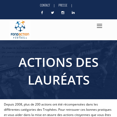
CONTACT
PRESSE
|
|
ACTIONS DES
LAURÉATS
Depuis 2008, plus de 200 actions ont été récompensées dans les
différentes catégories des Trophées. Pour retrouver ces bonnes pratiques
et vous aider dans la mise en œuvre des actions citoyennes que vous êtes