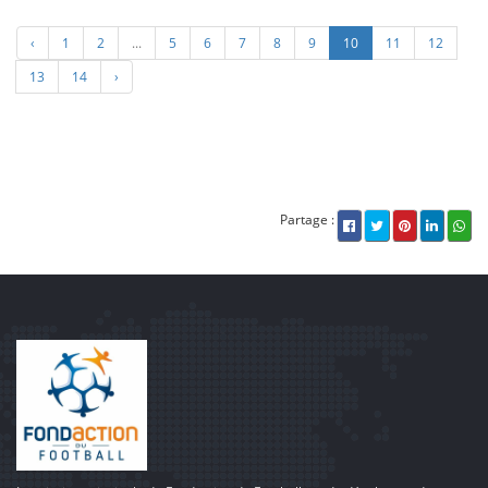
‹
1
2
...
5
6
7
8
9
10
11
12
13
14
›
Partage :