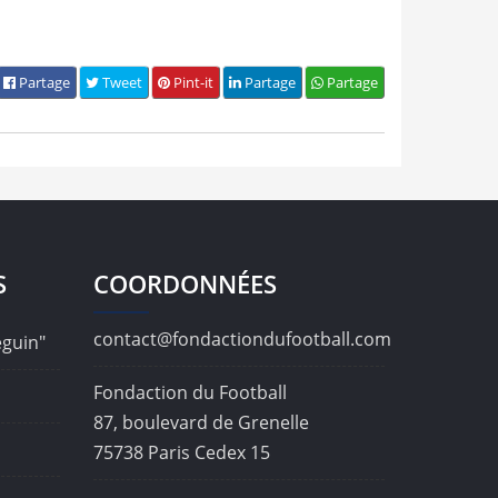
Partage
Tweet
Pint-it
Partage
Partage
S
COORDONNÉES
contact@fondactiondufootball.com
éguin"
Fondaction du Football
87, boulevard de Grenelle
75738 Paris Cedex 15