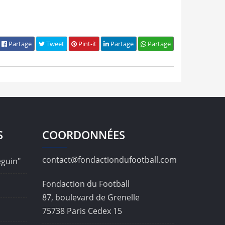
Partage
Tweet
Pint-it
Partage
Partage
S
COORDONNÉES
contact@fondactiondufootball.com
éguin"
Fondaction du Football
87, boulevard de Grenelle
75738 Paris Cedex 15