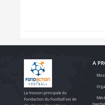
A P
Missi
Orga
La mission principale du
Mécè
Fondaction du Football est de
bienfai