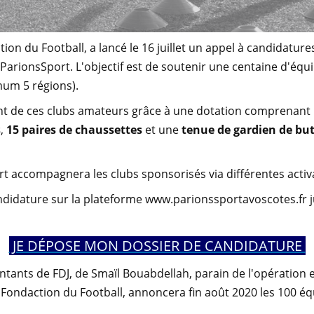
on du Football, a lancé le 16 juillet un appel à candidatur
 ParionsSport. L'objectif est de soutenir une centaine d'équ
mum 5 régions).
t de ces clubs amateurs grâce à une dotation comprenant
s
,
15 paires de chaussettes
et une
tenue de gardien de but
rt accompagnera les clubs sponsorisés via différentes activat
ndidature sur la plateforme www.parionssportavoscotes.fr
JE DÉPOSE MON DOSSIER DE CANDIDATURE
tants de FDJ, de Smaïl Bouabdellah, parain de l'opération
 Fondaction du Football, annoncera fin août 2020 les 100 é