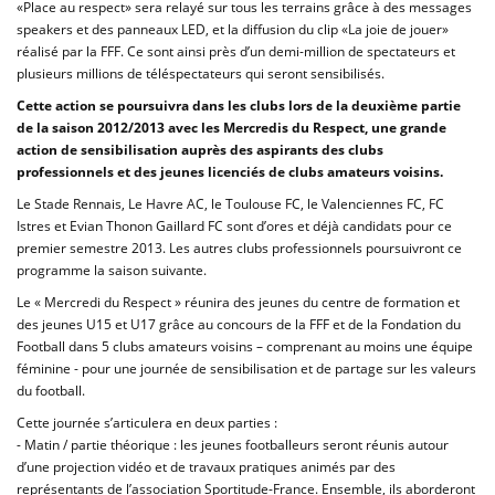
«Place au respect» sera relayé sur tous les terrains grâce à des messages
speakers et des panneaux LED, et la diffusion du clip «La joie de jouer»
réalisé par la FFF. Ce sont ainsi près d’un demi-million de spectateurs et
plusieurs millions de téléspectateurs qui seront sensibilisés.
Cette action se poursuivra dans les clubs lors de la deuxième partie
de la saison 2012/2013 avec les Mercredis du Respect, une grande
action de sensibilisation auprès des aspirants des clubs
professionnels et des jeunes licenciés de clubs amateurs voisins.
Le Stade Rennais, Le Havre AC, le Toulouse FC, le Valenciennes FC, FC
Istres et Evian Thonon Gaillard FC sont d’ores et déjà candidats pour ce
premier semestre 2013. Les autres clubs professionnels poursuivront ce
programme la saison suivante.
Le « Mercredi du Respect » réunira des jeunes du centre de formation et
des jeunes U15 et U17 grâce au concours de la FFF et de la Fondation du
Football dans 5 clubs amateurs voisins – comprenant au moins une équipe
féminine - pour une journée de sensibilisation et de partage sur les valeurs
du football.
Cette journée s’articulera en deux parties :
- Matin / partie théorique : les jeunes footballeurs seront réunis autour
d’une projection vidéo et de travaux pratiques animés par des
représentants de l’association Sportitude-France. Ensemble, ils aborderont