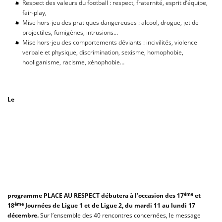
Respect des valeurs du football : respect, fraternité, esprit d’équipe,
fair-play,
Mise hors-jeu des pratiques dangereuses : alcool, drogue, jet de
projectiles, fumigènes, intrusions…
Mise hors-jeu des comportements déviants : incivilités, violence
verbale et physique, discrimination, sexisme, homophobie,
hooliganisme, racisme, xénophobie…
Le
ème
programme PLACE AU RESPECT débutera à l’occasion des
17
et
ème
18
Journées de Ligue 1 et de Ligue 2, du mardi 11 au lundi 17
décembre.
Sur l’ensemble des 40 rencontres concernées, le message