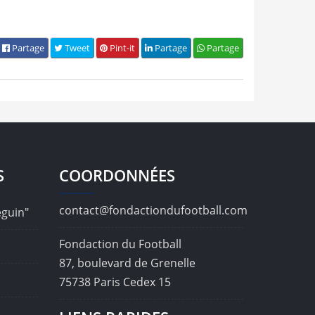
Partage
Tweet
Pint-it
Partage
Partage
S
COORDONNÉES
contact@fondactiondufootball.com
éguin"
Fondaction du Football
87, boulevard de Grenelle
75738 Paris Cedex 15