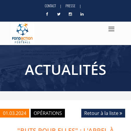
CONTACT
PRESSE
|
|
ACTUALITÉS
01.03.2024
OPÉRATIONS
Retour à la liste
"BUTS POUR ELLES" : L'APPEL À