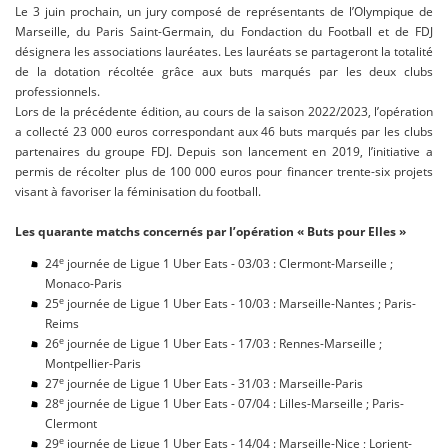
Le 3 juin prochain, un jury composé de représentants de l’Olympique de
Marseille, du Paris Saint-Germain, du Fondaction du Football et de FDJ
désignera les associations lauréates. Les lauréats se partageront la totalité
de la dotation récoltée grâce aux buts marqués par les deux clubs
professionnels.
Lors de la précédente édition, au cours de la saison 2022/2023, l’opération
a collecté 23 000 euros correspondant aux 46 buts marqués par les clubs
partenaires du groupe FDJ. Depuis son lancement en 2019, l’initiative a
permis de récolter plus de 100 000 euros pour financer trente-six projets
visant à favoriser la féminisation du football.
Les quarante matchs concernés par l’opération « Buts pour Elles »
e
24
journée de Ligue 1 Uber Eats - 03/03 : Clermont-Marseille ;
Monaco-Paris
e
25
journée de Ligue 1 Uber Eats - 10/03 : Marseille-Nantes ; Paris-
Reims
e
26
journée de Ligue 1 Uber Eats - 17/03 : Rennes-Marseille ;
Montpellier-Paris
e
27
journée de Ligue 1 Uber Eats - 31/03 : Marseille-Paris
e
28
journée de Ligue 1 Uber Eats - 07/04 : Lilles-Marseille ; Paris-
Clermont
e
29
journée de Ligue 1 Uber Eats - 14/04 : Marseille-Nice ; Lorient-