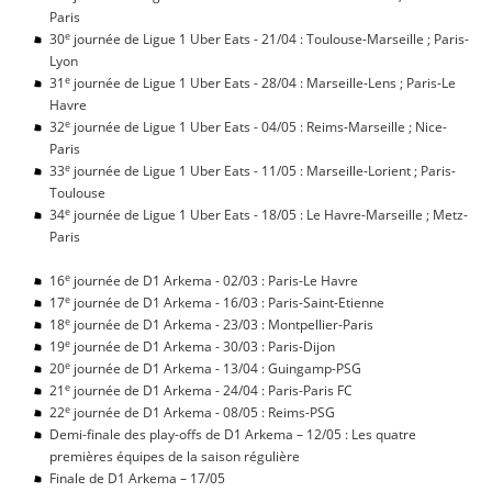
Paris
e
30
journée de Ligue 1 Uber Eats - 21/04 : Toulouse-Marseille ; Paris-
Lyon
e
31
journée de Ligue 1 Uber Eats - 28/04 : Marseille-Lens ; Paris-Le
Havre
e
32
journée de Ligue 1 Uber Eats - 04/05 : Reims-Marseille ; Nice-
Paris
e
33
journée de Ligue 1 Uber Eats - 11/05 : Marseille-Lorient ; Paris-
Toulouse
e
34
journée de Ligue 1 Uber Eats - 18/05 : Le Havre-Marseille ; Metz-
Paris
e
16
journée de D1 Arkema - 02/03 : Paris-Le Havre
e
17
journée de D1 Arkema - 16/03 : Paris-Saint-Etienne
e
18
journée de D1 Arkema - 23/03 : Montpellier-Paris
e
19
journée de D1 Arkema - 30/03 : Paris-Dijon
e
20
journée de D1 Arkema - 13/04 : Guingamp-PSG
e
21
journée de D1 Arkema - 24/04 : Paris-Paris FC
e
22
journée de D1 Arkema - 08/05 : Reims-PSG
Demi-finale des play-offs de D1 Arkema – 12/05 : Les quatre
premières équipes de la saison régulière
Finale de D1 Arkema – 17/05