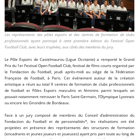
Les représentants des pôles espoirs et des centres de formation de clubs
professionnels ayant participé à cette première édition du Festival Open
Football Club, avec leurs trophées, aux côtés des membres du jury.
Le Pôle Espoirs de Castelmaurou (Ligue Occitanie) a remporté le Grand
Prix du 1er Festival Open Football Club, festival de films courts organisé par
le Fondaction du Football, jeudi après-midi au siège de la Fédération
Française de Football, à Paris. Cet événement autour de la création
artistique a réuni au total 9 centres de formation de clubs professionnels
de football et Pôles Espoirs masculins et féminins parmi lesquels on
pouvait notamment retrouver le Paris Saint-Germain, l’Olympique Lyonnais
ou encore les Girondins de Bordeaux.
Face à un jury composé de membres du Conseil d’administration du
Fondaction du Football et de personnalités*, les réalisations ont été
projetées en présence des représentants des structures de formation
(encadrants et jeunes joueurs et joueuses) ayant pris part toute au long de